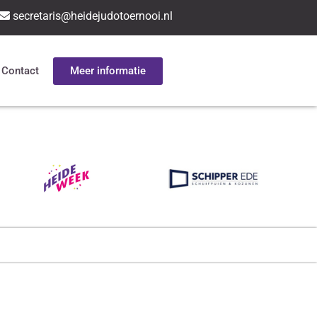
secretaris@heidejudotoernooi.nl
Meer informatie
Contact