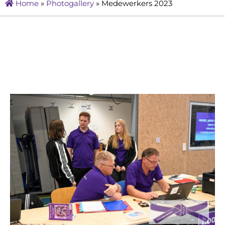
Home
»
Photogallery
»
Medewerkers 2023
Hier vind je alle foto’s van vrijwilligers van het HJT in
2023. Laat ons svp weten als er een foto verwijderd moet
worden.