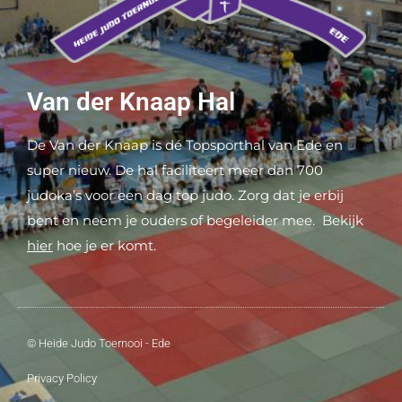
Van der Knaap Hal
De Van der Knaap is dé Topsporthal van Ede en
super nieuw. De hal faciliteert meer dan 700
judoka’s voor een dag top judo. Zorg dat je erbij
bent en neem je ouders of begeleider mee. Bekijk
hier
hoe je er komt.
© Heide Judo Toernooi - Ede
Privacy Policy